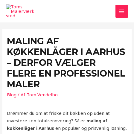
Gå
til
MAI
indholdet
MEN
MALING AF
KØKKENLÅGER I AARHUS
– DERFOR VÆLGER
FLERE EN PROFESSIONEL
MALER
Blog
/ Af
Tom Vendelbo
Drømmer du om at friske dit køkken op uden at
investere i en totalrenovering? Så er
maling af
køkkenlåger i Aarhus
en populær og prisvenlig løsning,