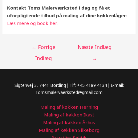
Kontakt Toms Malerværksted i dag og få et
uforpligtende tilbud på maling af dine køkkenlåger:
Læs mere og book her
.
Indlægsnavigation
←
Forrige
Næste Indlæg
Indlæg
→
Sigtenvej 3, 7441 Bording| Tlf: +45 4189 4134| E-mail:
Tomsmalervaerksted@gmail.com
Maling af køkken Herning
Maling af køkken Ikast
Maling af køkken Århus
Maling af køkken Silkeborg
Privatlivs Politik