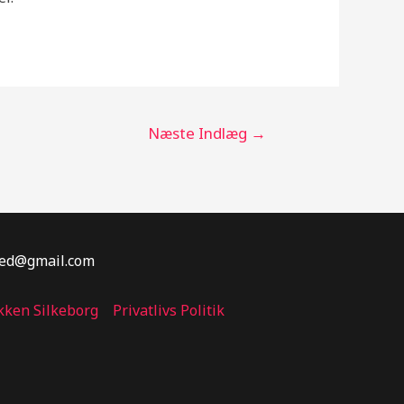
Næste Indlæg
→
sted@gmail.com
kken Silkeborg
Privatlivs Politik