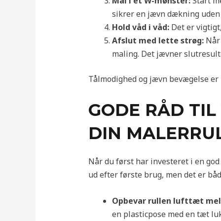
Mal i et W-mønster:
Start me
sikrer en jævn dækning uden 
Hold våd i våd:
Det er vigtigt
Afslut med lette strøg:
Når 
maling. Det jævner slutresult
Tålmodighed og jævn bevægelse er 
GODE RÅD TIL
DIN MALERRU
Når du først har investeret i en god
ud efter første brug, men det er båd
Opbevar rullen lufttæt mel
en plasticpose med en tæt luk