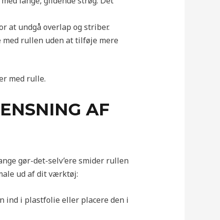
 med lange, glidende strøg. Det
or at undgå overlap og striber.
 med rullen uden at tilføje mere
r med rulle.
RENSNING AF
mange gør-det-selv’ere smider rullen
ale ud af dit værktøj:
ind i plastfolie eller placere den i