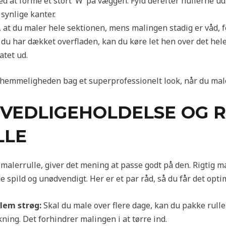
d at forme et stort ‘W’ på væggen. Fyld derefter hullerne ud
synlige kanter.
, at du maler hele sektionen, mens malingen stadig er våd, f
du har dækket overfladen, kan du køre let hen over det hele
atet ud.
hemmeligheden bag et superprofessionelt look, når du male
 VEDLIGEHOLDELSE OG 
LLE
 malerrulle, giver det mening at passe godt på den. Rigtig 
e spild og unødvendigt. Her er et par råd, så du får det optim
lem strøg:
Skal du male over flere dage, kan du pakke rullen 
ning. Det forhindrer malingen i at tørre ind.