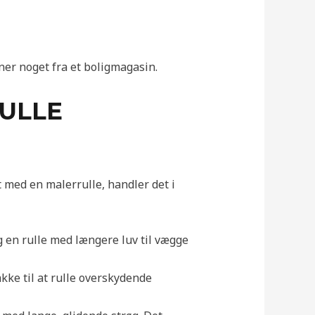
gner noget fra et boligmagasin.
RULLE
t med en malerrulle, handler det i
g en rulle med længere luv til vægge
kke til at rulle overskydende