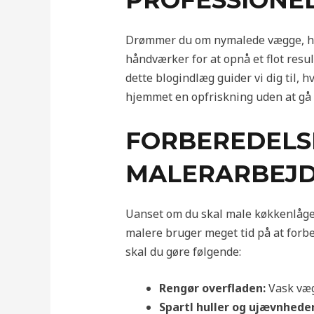
PROFESSIONE
Drømmer du om nymalede vægge, hvor
håndværker for at opnå et flot resu
dette blogindlæg guider vi dig til, h
hjemmet en opfriskning uden at gå
FORBEREDELSE
MALERARBEJ
Uanset om du skal male køkkenlåger, 
malere bruger meget tid på at forbe
skal du gøre følgende:
Rengør overfladen:
Vask vægg
Spartl huller og ujævnheder