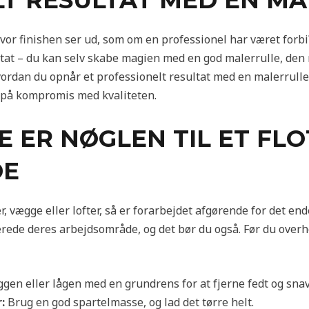
LT RESULTAT MED EN M
 finishen ser ud, som om en professionel har været forbi?
ltat – du kan selv skabe magien med en god malerrulle, den r
vordan du opnår et professionelt resultat med en malerrulle – 
 på kompromis med kvaliteten.
 ER NØGLEN TIL ET FLO
DE
vægge eller lofter, så er forarbejdet afgørende for det ende
rede deres arbejdsområde, og det bør du også. Før du overh
en eller lågen med en grundrens for at fjerne fedt og snav
:
Brug en god spartelmasse, og lad det tørre helt.