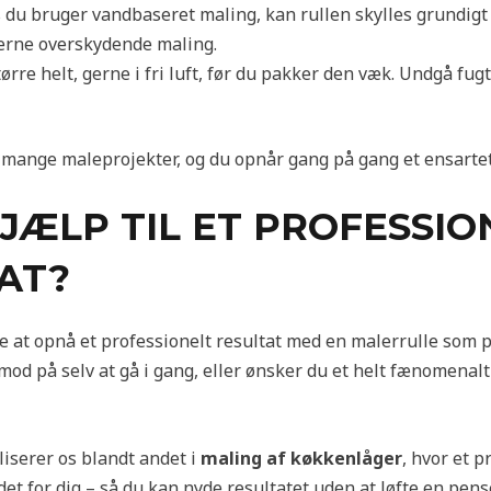
 du bruger vandbaseret maling, kan rullen skylles grundigt
fjerne overskydende maling.
ørre helt, gerne i fri luft, før du pakker den væk. Undgå fu
l mange maleprojekter, og du opnår gang på gang et ensartet 
HJÆLP TIL ET PROFESSIO
AT?
e at opnå et professionelt resultat med en malerrulle som p
mod på selv at gå i gang, eller ønsker du et helt fænomenalt
liserer os blandt andet i
maling af køkkenlåger
, hvor et p
det for dig – så du kan nyde resultatet uden at løfte en pens