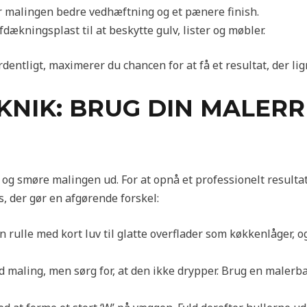
r malingen bedre vedhæftning og et pænere finish.
ækningsplast til at beskytte gulv, lister og møbler.
ordentligt, maximerer du chancen for at få et resultat, der li
KNIK: BRUG DIN MALER
n og smøre malingen ud. For at opnå et professionelt resulta
s, der gør en afgørende forskel:
 rulle med kort luv til glatte overflader som køkkenlåger, o
 maling, men sørg for, at den ikke drypper. Brug en malerba