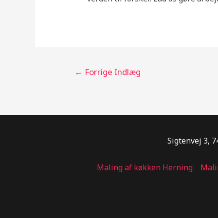
Indlægsnavigation
←
Forrige Indlæg
Sigtenvej 3, 
Maling af køkken Herning
Mali