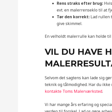
Rens straks efter brug:
Hvis
evt. en malerrenseklo til at 
Tør den korrekt:
Lad rullen t
give skimmel.
En velholdt malerrulle kan holde ti
VIL DU HAVE 
MALERRESULT
Selvom det sagtens kan lade sig gør
teknik og tålmodighed. Har du ikke 
kontakte Toms Malerværksted
.
Vi har mange års erfaring og specia
verden til forskel. Lad os gøre arbej